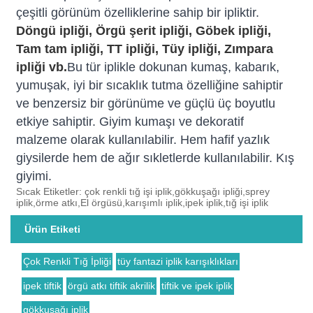
çeşitli görünüm özelliklerine sahip bir ipliktir.
Döngü ipliği, Örgü şerit ipliği, Göbek ipliği,
Tam tam ipliği, TT ipliği, Tüy ipliği, Zımpara
ipliği vb.
Bu tür iplikle dokunan kumaş, kabarık,
yumuşak, iyi bir sıcaklık tutma özelliğine sahiptir
ve benzersiz bir görünüme ve güçlü üç boyutlu
etkiye sahiptir. Giyim kumaşı ve dekoratif
malzeme olarak kullanılabilir. Hem hafif yazlık
giysilerde hem de ağır sıkletlerde kullanılabilir. Kış
giyimi.
Sıcak Etiketler: çok renkli tığ işi iplik,gökkuşağı ipliği,sprey
iplik,örme atkı,El örgüsü,karışımlı iplik,ipek iplik,tığ işi iplik
Ürün Etiketi
Çok Renkli Tığ İpliği
tüy fantazi iplik karışıklıkları
ipek tiftik
örgü atkı tiftik akrilik
tiftik ve ipek iplik
gökkuşağı iplik