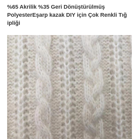
%65 Akrilik %35 Geri Dönüştürülmüş
Polyester
Eşarp kazak DIY için Çok Renkli Tığ
ipliği