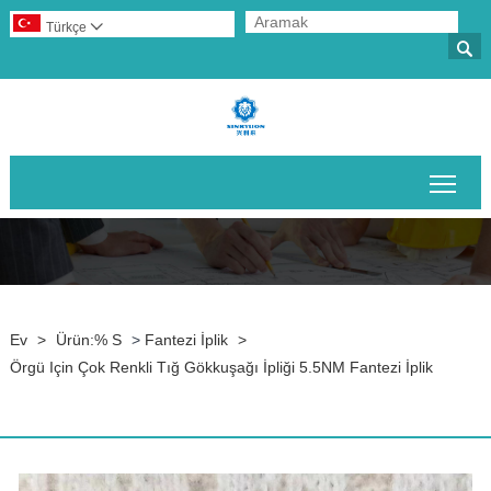
Türkçe


Ana 
Ev
>
Ürün:% S
>
Fantezi İplik
>
Örgü Için Çok Renkli Tığ Gökkuşağı İpliği 5.5NM Fantezi İplik