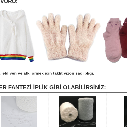
VURU:
 eldiven ve atkı örmek için taklit vizon saç ipliği.
ER FANTEZİ İPLİK GİBİ OLABİLİRSİNİZ: