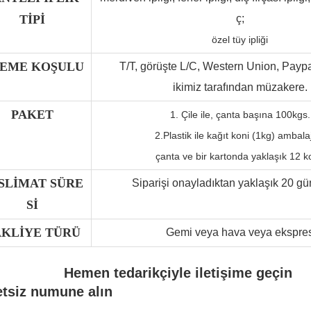
TİPİ
ç;
özel tüy ipliği
EME KOŞULU
T/T, görüşte L/C, Western Union, Paypa
ikimiz tarafından müzakere.
PAKET
1. Çile ile, çanta başına 100kgs.
2.
Plastik ile kağıt koni (1kg) ambalaj
çanta ve bir kartonda yaklaşık 12 k
SLİMAT SÜRE
Siparişi onayladıktan yaklaşık 20 gü
Sİ
KLİYE TÜRÜ
Gemi veya hava veya ekspre
Hemen tedarikçiyle iletişime geçin
etsiz numune alın