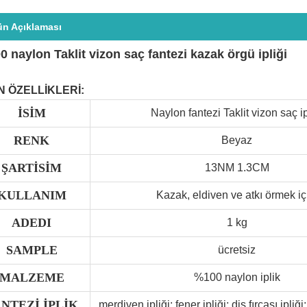
ün Açıklaması
0 naylon Taklit vizon saç fantezi kazak örgü ipliği
 ÖZELLİKLERİ:
İSİM
Naylon fantezi Taklit vizon saç ip
RENK
Beyaz
ŞARTİSİM
13NM 1.3CM
KULLANIM
Kazak, eldiven ve atkı örmek iç
ADEDI
1 kg
S
AMPLE
ücretsiz
MALZEME
%100 naylon iplik
NTEZİ İPLİK
merdiven ipliği; fener ipliği; diş fırçası ipliği