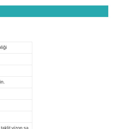
liği
in.
; taklit vizon sa