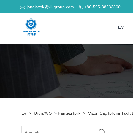

janekwok@xll-group.com
+86-595-88233300

EV
Ev
>
Ürün:% S
>
Fantezi İplik
>
Vizon Saç Ipliğini Taklit