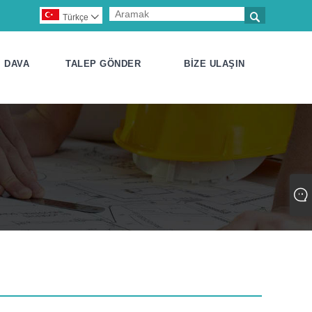

Türkçe

DAVA
TALEP GÖNDER
BIZE ULAŞIN