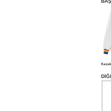
BAŞ
Kazak,
DİĞ