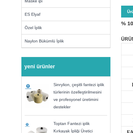
Maske ipi
Ür
ES Elyaf
% 10
Özel İplik
ÜRÜN
Naylon Bükümlü İplik
yeni ürünler
Sinrylion, çeşitli fantezi iplik
türlerinin özelleştirilmesini
ve profesyonel üretimini
destekler
Toptan Fantezi iplik
Kırkayak İpliği Üretici
FA