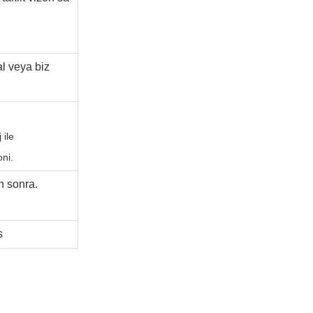
l veya biz
 ile
oni.
n sonra.
s