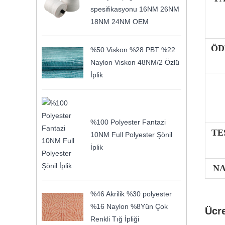
spesifikasyonu 16NM 26NM
18NM 24NM OEM
ÖD
%50 Viskon %28 PBT %22
Naylon Viskon 48NM/2 Özlü
İplik
%100 Polyester Fantazi
TE
10NM Full Polyester Şönil
İplik
NA
%46 Akrilik %30 polyester
%16 Naylon %8Yün Çok
Ücr
Renkli Tığ İpliği