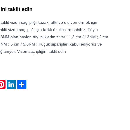
ini taklit edin
 taklit vizon saç ipliği kazak, atkı ve eldiven örmek için
it vizon saç ipliği için farklı özelliklere sahibiz. Tüylü
3NM olan naylon tüy ipliklerimiz var ; 1,3 cm / 13NM ; 2 cm
5NM ; 5 cm / 5.6NM ; Küçük siparişleri kabul ediyoruz ve
anıyor. Vizon saç ipliğini taklit edin
atsApp
Pinterest
LinkedIn
Share